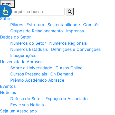
menu
Sobre
Pilares
Estrutura
Sustentabilidade
Comitês
Grupos de Relacionamento
Imprensa
Dados do Setor
Números do Setor
Números Regionais
Números Estaduais
Definições e Convenções
Inaugurações
Universidade Abrasce
Sobre a Universidade
Cursos Online
Cursos Presenciais
On Demand
Prêmio Acadêmico Abrasce
Eventos
Notícias
Defesa do Setor
Espaço do Associado
Envie sua Notícia
Seja um Associado