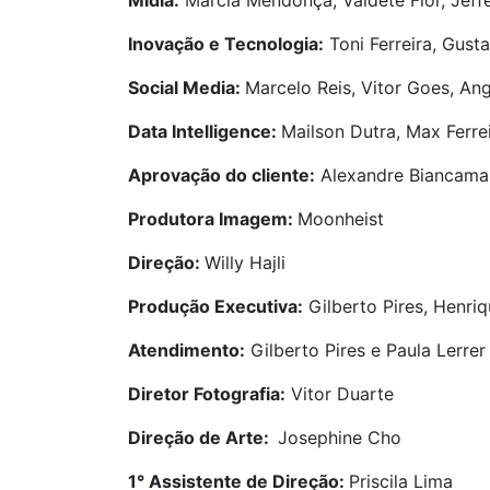
Mídia:
Marcia Mendonça, Valdete Flor, Jeff
Inovação e Tecnologia:
Toni Ferreira, Gust
Social Media:
Marcelo Reis, Vitor Goes, An
Data Intelligence:
Mailson Dutra, Max Ferrei
Aprovação do cliente:
Alexandre Biancamano
Produtora Imagem:
Moonheist
Direção:
Willy Hajli
Produção Executiva:
Gilberto Pires, Henriq
Atendimento:
Gilberto Pires e Paula Lerrer
Diretor Fotografia:
Vitor Duarte
Direção de Arte:
Josephine Cho
1° Assistente de Direção:
Priscila Lima