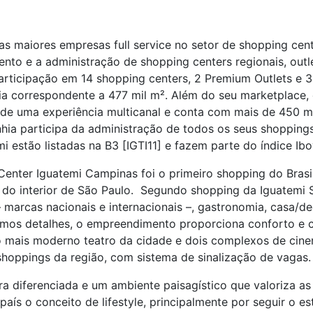
as maiores empresas full service no setor de shopping cent
to e a administração de shopping centers regionais, outl
rticipação em 14 shopping centers, 2 Premium Outlets e 3 
ria correspondente a 477 mil m². Além do seu marketplace,
 de uma experiência multicanal e conta com mais de 450 ma
nhia participa da administração de todos os seus shopping
i estão listadas na B3 [IGTI11] e fazem parte do índice Ib
enter Iguatemi Campinas foi o primeiro shopping do Brasil
do interior de São Paulo. Segundo shopping da Iguatemi 
arcas nacionais e internacionais –, gastronomia, casa/dec
mos detalhes, o empreendimento proporciona conforto e c
 o mais moderno teatro da cidade e dois complexos de cine
shoppings da região, com sistema de sinalização de vagas.
a diferenciada e um ambiente paisagístico que valoriza as á
país o conceito de lifestyle, principalmente por seguir o 