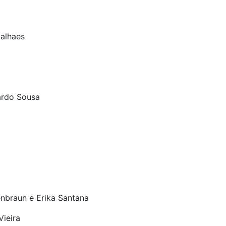
alhaes
ardo Sousa
enbraun e Erika Santana
ieira