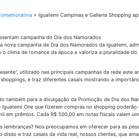
Comemorativa
>
Iguatemi Campinas e Galleria Shopping a
presentam campanha do Dia dos Namorados
da nova campanha de Dia dos Namorados da Iguatemi, admi
o o clima de romance da época e valoriza a pluralidade do
ente”, utilizado nas principais campanhas da rede este a
 shoppings, e traz diferentes casais mostrando a importâ
zado também para a divulgação da Promoção de Dia dos N
a Iguatemi One que fizerem compras no shopping poderão c
 mil em prêmios. Cada R$ 500,00 em notas fiscais valem u
oas lembranças? Nos preocupamos em oferecer para as pes
 disso e traz casais da vida real, nossos clientes, que am