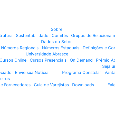
Sobre
trutura
Sustentabilidade
Comitês
Grupos de Relacionam
Dados do Setor
Números Regionais
Números Estaduais
Definições e Co
Universidade Abrasce
Cursos Online
Cursos Presenciais
On Demand
Prêmio A
Seja 
ociado
Envie sua Notícia
Programa Constelar
Vant
eiros
de Fornecedores
Guia de Varejistas
Downloads
Fal