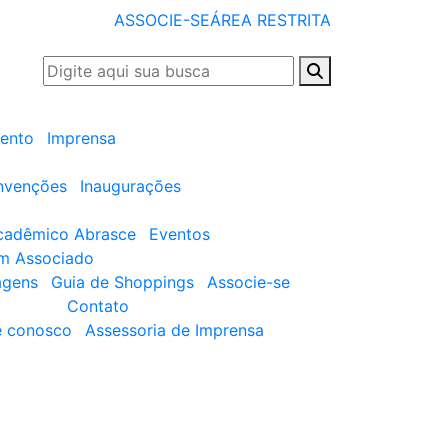
ASSOCIE-SE
ÁREA RESTRITA
ento
Imprensa
nvenções
Inaugurações
cadêmico Abrasce
Eventos
um Associado
agens
Guia de Shoppings
Associe-se
Contato
e conosco
Assessoria de Imprensa