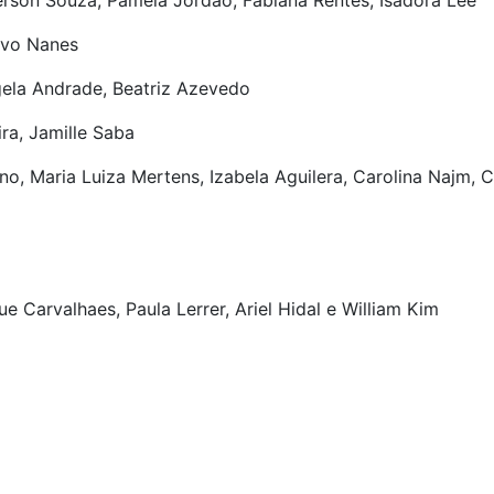
erson Souza, Pamela Jordão, Fabiana Rentes, Isadora Lee
avo Nanes
gela Andrade, Beatriz Azevedo
ra, Jamille Saba
, Maria Luiza Mertens, Izabela Aguilera, Carolina Najm, C
ue Carvalhaes, Paula Lerrer, Ariel Hidal e William Kim