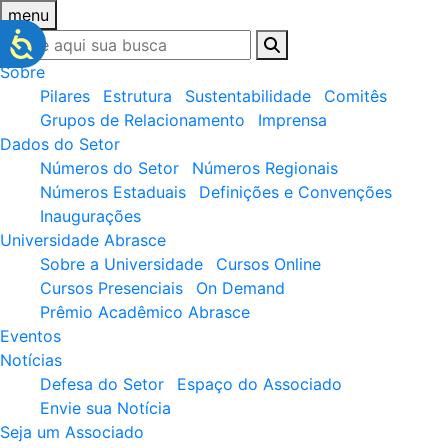
menu
Sobre
Pilares
Estrutura
Sustentabilidade
Comitês
Grupos de Relacionamento
Imprensa
Dados do Setor
Números do Setor
Números Regionais
Números Estaduais
Definições e Convenções
Inaugurações
Universidade Abrasce
Sobre a Universidade
Cursos Online
Cursos Presenciais
On Demand
Prêmio Acadêmico Abrasce
Eventos
Notícias
Defesa do Setor
Espaço do Associado
Envie sua Notícia
Seja um Associado