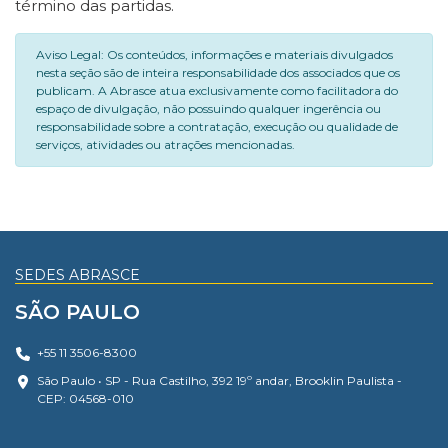
término das partidas.
Aviso Legal: Os conteúdos, informações e materiais divulgados
nesta seção são de inteira responsabilidade dos associados que os
publicam. A Abrasce atua exclusivamente como facilitadora do
espaço de divulgação, não possuindo qualquer ingerência ou
responsabilidade sobre a contratação, execução ou qualidade de
serviços, atividades ou atrações mencionadas.
SEDES ABRASCE
SÃO PAULO
+55 11 3506-8300
São Paulo • SP - Rua Castilho, 392 19º andar, Brooklin Paulista -
CEP: 04568-010