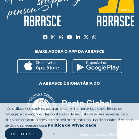
BAIXE AGORA O APP DA ABRASCE
A ABRASCE É SIGNATÁRIA DO
Nós utilizamos cookies para analisar e melhorar sua experiência de
navegação e recomendar conteúdos de seu interesse. Ao navegar pelo
site, você concorda com este monitoramento e o uso de cookies. Em caso
de dúvidas, acesse nossa
Política de Privacidade
.
OK, ENTENDI!
X
Desenvolvido por:
Mufasa Agency