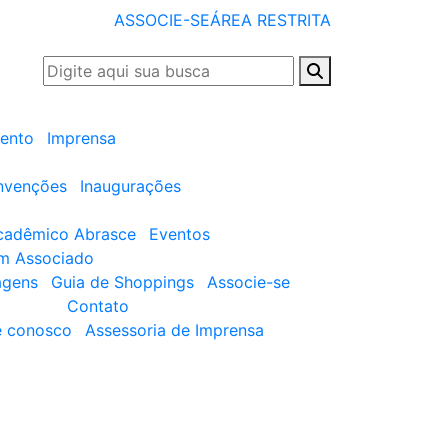
ASSOCIE-SE
ÁREA RESTRITA
ento
Imprensa
nvenções
Inaugurações
cadêmico Abrasce
Eventos
um Associado
agens
Guia de Shoppings
Associe-se
Contato
e conosco
Assessoria de Imprensa