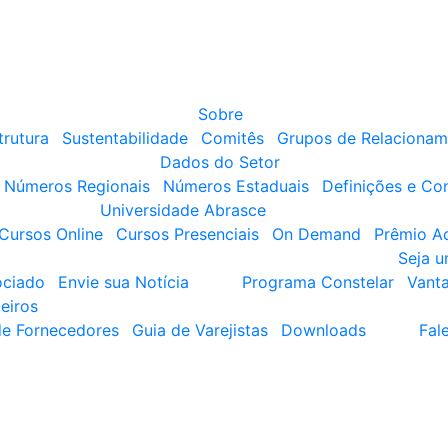
Sobre
trutura
Sustentabilidade
Comitês
Grupos de Relacionam
Dados do Setor
Números Regionais
Números Estaduais
Definições e Co
Universidade Abrasce
Cursos Online
Cursos Presenciais
On Demand
Prêmio A
Seja 
ociado
Envie sua Notícia
Programa Constelar
Vant
eiros
de Fornecedores
Guia de Varejistas
Downloads
Fal