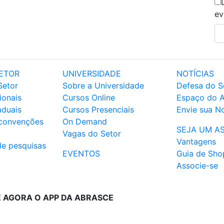
ev
ETOR
UNIVERSIDADE
NOTÍCIAS
Setor
Sobre a Universidade
Defesa do S
ionais
Cursos Online
Espaço do 
aduais
Cursos Presenciais
Envie sua No
 convenções
On Demand
SEJA UM A
Vagas do Setor
Vantagens
de pesquisas
EVENTOS
Guia de Sho
Associe-se
E AGORA O APP DA ABRASCE