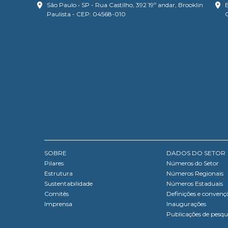
São Paulo • SP - Rua Castilho, 392 19º andar, Brooklin
B
Paulista - CEP: 04568-010
SOBRE
DADOS DO SETOR
Pilares
Números do Setor
Estrutura
Números Regionais
Sustentabilidade
Números Estaduais
Comitês
Definições e convenç
Imprensa
Inaugurações
Publicações de pesqu