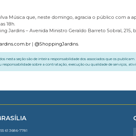
iva Música que, neste domingo, agracia o público com a a
as 18h.
 Jardins – Avenida Ministro Geraldo Barreto Sobral, 215, bai
ardins.com.br
|
@ShoppingJardins
.
dos nesta seção são de inteira responsabilidade dos associados que os publicam
 responsabilidade sobre a contratação, execução ou qualidade de serviços, ati
BRASÍLIA
55 61 3686-7781