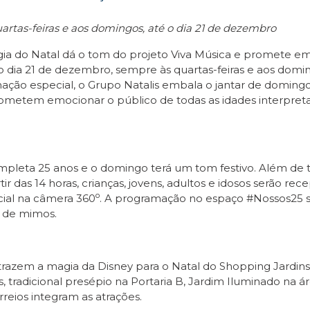
rtas-feiras e aos domingos, até o dia 21 de dezembro
ia do Natal dá o tom do projeto Viva Música e promete emo
o dia 21 de dezembro, sempre às quartas-feiras e aos domi
ação especial, o Grupo Natalis embala o jantar de domingo 
 prometem emocionar o público de todas as idades interpre
pleta 25 anos e o domingo terá um tom festivo. Além de ti
tir das 14 horas, crianças, jovens, adultos e idosos serão r
o
ial na câmera 360
. A programação no espaço #Nossos25 s
o de mimos.
trazem a magia da Disney para o Natal do Shopping Jardins. 
icas, tradicional presépio na Portaria B, Jardim Iluminado na
reios integram as atrações.