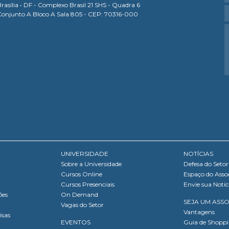
rasília • DF - Complexo Brasil 21 SHS - Quadra 6
Conjunto A Bloco A Sala 805 - CEP: 70316-000
UNIVERSIDADE
NOTÍCIAS
Sobre a Universidade
Defesa do Setor
Cursos Online
Espaço do Asso
Cursos Presenciais
Envie sua Notíc
ões
On Demand
SEJA UM ASS
Vagas do Setor
Vantagens
isas
EVENTOS
Guia de Shopp