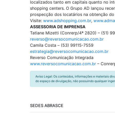
localizados tanto em capitais quanto no in
shopping centers. O Grupo AD lançou recent
prospecção dos locatários na obtenção do 
Visite:
www.adshopping.com.br
,
www.admal
ASSESSORIA DE IMPRENSA
Tatiane Mizetti (Conrerp/4ª 2820) – (51) 
reverso@reversocomunicacao.com.br
Camila Costa – (53) 99115-7559
estrategia@reversocomunicacao.com.br
Reverso Comunicação Integrada
www.reversocomunicacao.com.br
– Conrer
Aviso Legal: Os conteúdos, informações e materiais div
do espaço de divulgação, não possuindo qualquer inger
SEDES ABRASCE