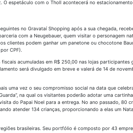
az. O espetáculo com o Tholl acontecerá no estacionament
guintes no Gravataí Shopping após a sua chegada, recebend
arceria com a Neugebauer, quem visitar o personagem nat
 os clientes podem ganhar um panetone ou chocotone Ba
 por CPF).
s fiscais acumuladas em R$ 250,00 nas lojas participantes
ulamento será divulgado em breve e valerá de 14 de novem
ais uma vez o seu compromisso social na data que celebra
Guarda”, na qual os visitantes poderão adotar uma cartinh
isita do Papai Noel para a entrega. No ano passado, 80 cr
ando atender 134 crianças, proporcionando a elas um Nata
egiões brasileiras. Seu portfólio é composto por 43 empr