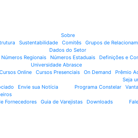
Sobre
trutura
Sustentabilidade
Comitês
Grupos de Relacionam
Dados do Setor
Números Regionais
Números Estaduais
Definições e Co
Universidade Abrasce
Cursos Online
Cursos Presenciais
On Demand
Prêmio A
Seja 
ociado
Envie sua Notícia
Programa Constelar
Vant
eiros
de Fornecedores
Guia de Varejistas
Downloads
Fal