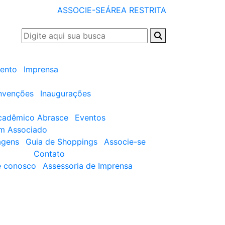
ASSOCIE-SE
ÁREA RESTRITA
ento
Imprensa
nvenções
Inaugurações
cadêmico Abrasce
Eventos
um Associado
agens
Guia de Shoppings
Associe-se
Contato
e conosco
Assessoria de Imprensa