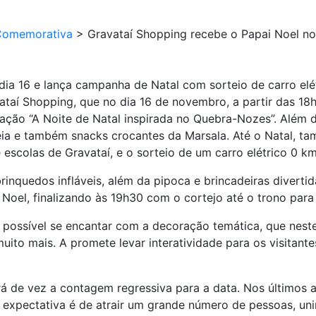
Comemorativa
>
Gravataí Shopping recebe o Papai Noel no
dia 16 e lança campanha de Natal com sorteio de carro elé
taí Shopping, que no dia 16 de novembro, a partir das 1
ação “A Noite de Natal inspirada no Quebra-Nozes”. Além d
eia e também snacks crocantes da Marsala. Até o Natal, 
scolas de Gravataí, e o sorteio de um carro elétrico 0 km
brinquedos infláveis, além da pipoca e brincadeiras divert
oel, finalizando às 19h30 com o cortejo até o trono para t
rá possível se encantar com a decoração temática, que ne
to mais. A promete levar interatividade para os visitantes
á de vez a contagem regressiva para a data. Nos últimos a
 expectativa é de atrair um grande número de pessoas, uni