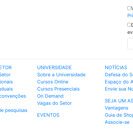
Pr
ev
ETOR
UNIVERSIDADE
NOTÍCIAS
Setor
Sobre a Universidade
Defesa do S
ionais
Cursos Online
Espaço do 
aduais
Cursos Presenciais
Envie sua No
 convenções
On Demand
SEJA UM A
Vagas do Setor
Vantagens
de pesquisas
EVENTOS
Guia de Sho
Associe-se