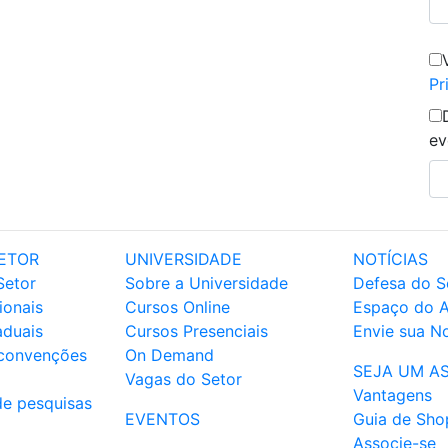
Pr
ev
ETOR
UNIVERSIDADE
NOTÍCIAS
Setor
Sobre a Universidade
Defesa do S
ionais
Cursos Online
Espaço do 
aduais
Cursos Presenciais
Envie sua No
 convenções
On Demand
SEJA UM A
Vagas do Setor
Vantagens
de pesquisas
EVENTOS
Guia de Sho
Associe-se