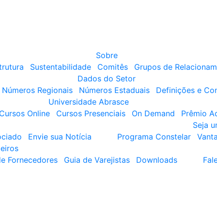
Sobre
trutura
Sustentabilidade
Comitês
Grupos de Relacionam
Dados do Setor
Números Regionais
Números Estaduais
Definições e Co
Universidade Abrasce
Cursos Online
Cursos Presenciais
On Demand
Prêmio A
Seja 
ociado
Envie sua Notícia
Programa Constelar
Vant
eiros
de Fornecedores
Guia de Varejistas
Downloads
Fal