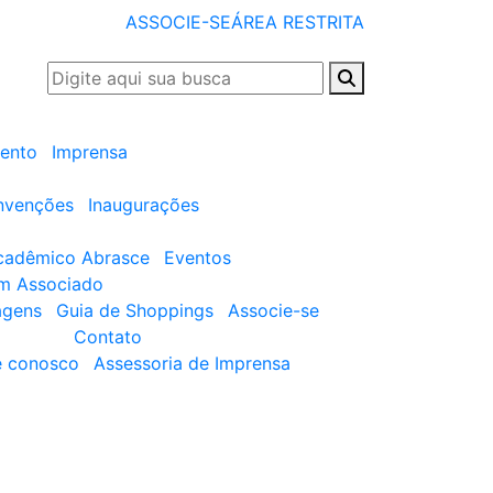
ASSOCIE-SE
ÁREA RESTRITA
ento
Imprensa
nvenções
Inaugurações
cadêmico Abrasce
Eventos
um Associado
agens
Guia de Shoppings
Associe-se
Contato
e conosco
Assessoria de Imprensa