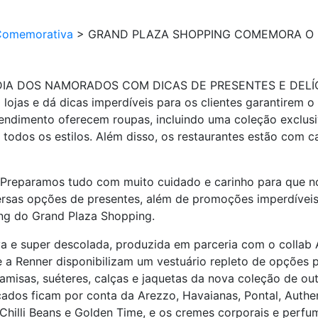
Comemorativa
>
GRAND PLAZA SHOPPING COMEMORA O 
IA DOS NAMORADOS COM DICAS DE PRESENTES E DELÍ
ojas e dá dicas imperdíveis para os clientes garantirem o 
imento oferecem roupas, incluindo uma coleção exclusiva 
odos os estilos. Além disso, os restaurantes estão com ca
 Preparamos tudo com muito cuidado e carinho para que no
rsas opções de presentes, além de promoções imperdíveis,
ing do Grand Plaza Shopping.
va e super descolada, produzida em parceria com o collab
e a Renner disponibilizam um vestuário repleto de opções p
isas, suéteres, calças e jaquetas da nova coleção de outo
ados ficam por conta da Arezzo, Havaianas, Pontal, Authent
 Chilli Beans e Golden Time, e os cremes corporais e perf