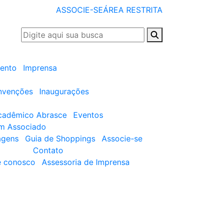
ASSOCIE-SE
ÁREA RESTRITA
ento
Imprensa
nvenções
Inaugurações
cadêmico Abrasce
Eventos
um Associado
agens
Guia de Shoppings
Associe-se
Contato
e conosco
Assessoria de Imprensa