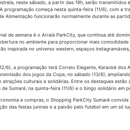
 estreia, neste sábado, a partir das 19h, serão transmitido
 A programação começa nesta quinta-feira (11/6), com a tr
de Alimentação funcionarão normalmente durante as parti
al de semana é o Arraiá ParkCity, que continua até doming
cobertura no ambiente para proporcionar mais comodidade 
ação inspirada no universo western, espaços instagramáveis,
/6), a programação terá Correio Elegante, Karaokê dos 
transmissão dos jogos da Copa, no sábado (13/6), ampliand
rações culturais e solidárias. Entre os destaques estão 
 de Sumaré, na quinta-feira (11/6) e o bingo solidário em p
tronomia e compras, o Shopping ParkCity Sumaré convida o
ição das festas juninas e a paixão pelo futebol em um só l