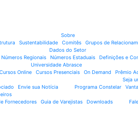
Sobre
trutura
Sustentabilidade
Comitês
Grupos de Relacionam
Dados do Setor
Números Regionais
Números Estaduais
Definições e Co
Universidade Abrasce
Cursos Online
Cursos Presenciais
On Demand
Prêmio A
Seja 
ociado
Envie sua Notícia
Programa Constelar
Vant
eiros
de Fornecedores
Guia de Varejistas
Downloads
Fal