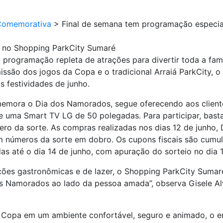
Comemorativa
>
Final de semana tem programação especia
l no Shopping ParkCity Sumaré
rogramação repleta de atrações para divertir toda a famí
ssão dos jogos da Copa e o tradicional Arraiá ParkCity,
 festividades de junho.
mora o Dia dos Namorados, segue oferecendo aos cliente
e uma Smart TV LG de 50 polegadas. Para participar, bas
ero da sorte. As compras realizadas nos dias 12 de junho,
lem números da sorte em dobro. Os cupons fiscais são cumu
s até o dia 14 de junho, com apuração do sorteio no dia 1
ões gastronômicas e de lazer, o Shopping ParkCity Sumaré 
os Namorados ao lado da pessoa amada”, observa Gisele A
 Copa em um ambiente confortável, seguro e animado, o 