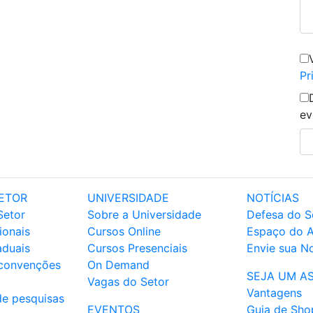
Pr
ev
ETOR
UNIVERSIDADE
NOTÍCIAS
Setor
Sobre a Universidade
Defesa do S
ionais
Cursos Online
Espaço do 
aduais
Cursos Presenciais
Envie sua No
 convenções
On Demand
SEJA UM A
Vagas do Setor
Vantagens
de pesquisas
EVENTOS
Guia de Sho