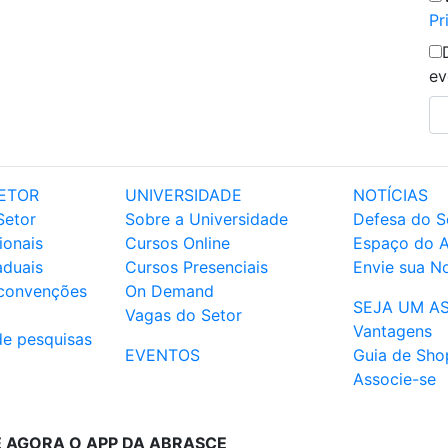
Pr
ev
ETOR
UNIVERSIDADE
NOTÍCIAS
Setor
Sobre a Universidade
Defesa do S
ionais
Cursos Online
Espaço do 
aduais
Cursos Presenciais
Envie sua No
 convenções
On Demand
SEJA UM A
Vagas do Setor
Vantagens
de pesquisas
EVENTOS
Guia de Sho
Associe-se
E AGORA O APP DA ABRASCE