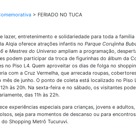
Comemorativa
>
FERIADO NO TUCA
 lazer, entretenimento e solidariedade para toda a famíli
a Alqia oferece atrações infantis no
Parque Corujinha Bub
 6
e
Mestres do Universo
ampliam a programação, despertan
antes podem participar da troca de figurinhas do álbum 
s no Piso L4. Quem aproveitar os dias de folga no shoppi
ia com a Cruz Vermelha, que arrecada roupas, cobertores
o mês de junho. O ponto de coleta está localizado no Piso 
12h às 20h. Na sexta-feira e no sábado, os visitantes po
ariamente, das 11h às 22h.
ece experiências especiais para crianças, jovens e adult
lsos, seja para momentos de descanso ou para encontros e
 do Shopping Metrô Tucuruvi.