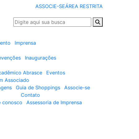
ASSOCIE-SE
ÁREA RESTRITA
ento
Imprensa
nvenções
Inaugurações
cadêmico Abrasce
Eventos
um Associado
agens
Guia de Shoppings
Associe-se
Contato
e conosco
Assessoria de Imprensa