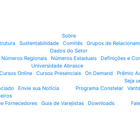
Sobre
trutura
Sustentabilidade
Comitês
Grupos de Relacionam
Dados do Setor
Números Regionais
Números Estaduais
Definições e Co
Universidade Abrasce
Cursos Online
Cursos Presenciais
On Demand
Prêmio A
Seja 
ociado
Envie sua Notícia
Programa Constelar
Vant
eiros
de Fornecedores
Guia de Varejistas
Downloads
Fal