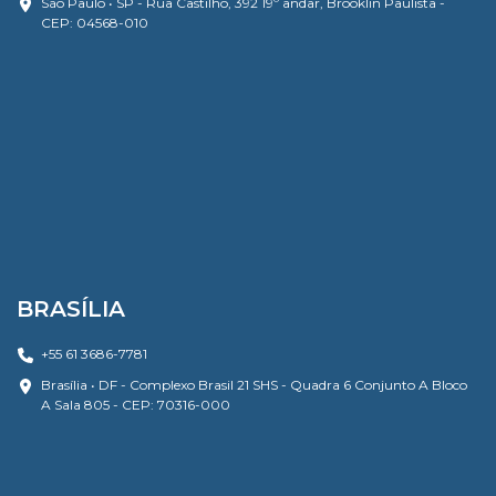
São Paulo • SP - Rua Castilho, 392 19º andar, Brooklin Paulista -
CEP: 04568-010
BRASÍLIA
+55 61 3686-7781
Brasília • DF - Complexo Brasil 21 SHS - Quadra 6 Conjunto A Bloco
A Sala 805 - CEP: 70316-000