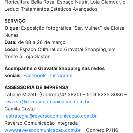
Floricultura Bella Rosa, Espaço Nutrir, Loja Glamour, e
Leduc: Tratamentos Estéticos Avançados.
SERVIÇO
O que:
Exposição fotográfica “Ser. Mulher.”, de Eloísa
Nunes
Data:
de 08 a 26 de março
Local:
Espaço Cultural do Gravataí Shopping, em
frente à Loja Gaston
Acompanhe o Gravataí Shopping nas redes
sociais:
Facebook
|
Instagram
ASSESSORIA DE IMPRENSA
Tatiane Mizetti (Conrerp/4ª 2820) – 51 9 9235 8086 –
reverso@reversocomunicacao.com.br
Camila Costa –
estrategia@reversocomunicacao.com.br
Reverso Comunicação Integrada
www.reversocomunicacao.com.br
– Conrerp PJ116