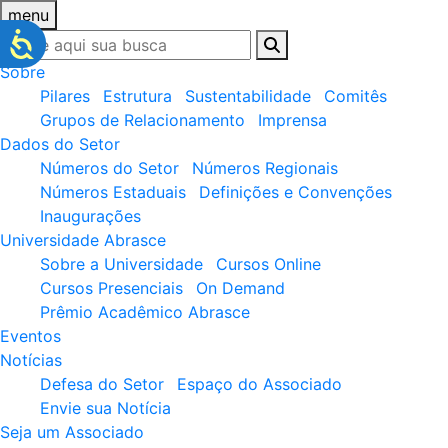
menu
Sobre
Pilares
Estrutura
Sustentabilidade
Comitês
Grupos de Relacionamento
Imprensa
Dados do Setor
Números do Setor
Números Regionais
Números Estaduais
Definições e Convenções
Inaugurações
Universidade Abrasce
Sobre a Universidade
Cursos Online
Cursos Presenciais
On Demand
Prêmio Acadêmico Abrasce
Eventos
Notícias
Defesa do Setor
Espaço do Associado
Envie sua Notícia
Seja um Associado