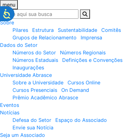
menu
Sobre
Pilares
Estrutura
Sustentabilidade
Comitês
Grupos de Relacionamento
Imprensa
Dados do Setor
Números do Setor
Números Regionais
Números Estaduais
Definições e Convenções
Inaugurações
Universidade Abrasce
Sobre a Universidade
Cursos Online
Cursos Presenciais
On Demand
Prêmio Acadêmico Abrasce
Eventos
Notícias
Defesa do Setor
Espaço do Associado
Envie sua Notícia
Seja um Associado