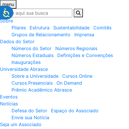
menu
Sobre
Pilares
Estrutura
Sustentabilidade
Comitês
Grupos de Relacionamento
Imprensa
Dados do Setor
Números do Setor
Números Regionais
Números Estaduais
Definições e Convenções
Inaugurações
Universidade Abrasce
Sobre a Universidade
Cursos Online
Cursos Presenciais
On Demand
Prêmio Acadêmico Abrasce
Eventos
Notícias
Defesa do Setor
Espaço do Associado
Envie sua Notícia
Seja um Associado