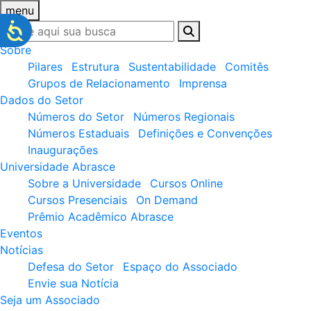
menu
Sobre
Pilares
Estrutura
Sustentabilidade
Comitês
Grupos de Relacionamento
Imprensa
Dados do Setor
Números do Setor
Números Regionais
Números Estaduais
Definições e Convenções
Inaugurações
Universidade Abrasce
Sobre a Universidade
Cursos Online
Cursos Presenciais
On Demand
Prêmio Acadêmico Abrasce
Eventos
Notícias
Defesa do Setor
Espaço do Associado
Envie sua Notícia
Seja um Associado