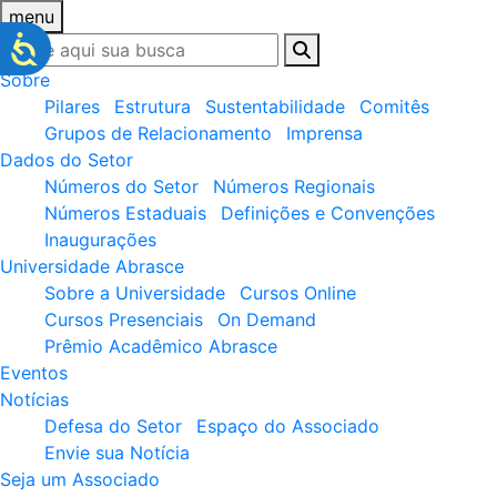
menu
Sobre
Pilares
Estrutura
Sustentabilidade
Comitês
Grupos de Relacionamento
Imprensa
Dados do Setor
Números do Setor
Números Regionais
Números Estaduais
Definições e Convenções
Inaugurações
Universidade Abrasce
Sobre a Universidade
Cursos Online
Cursos Presenciais
On Demand
Prêmio Acadêmico Abrasce
Eventos
Notícias
Defesa do Setor
Espaço do Associado
Envie sua Notícia
Seja um Associado