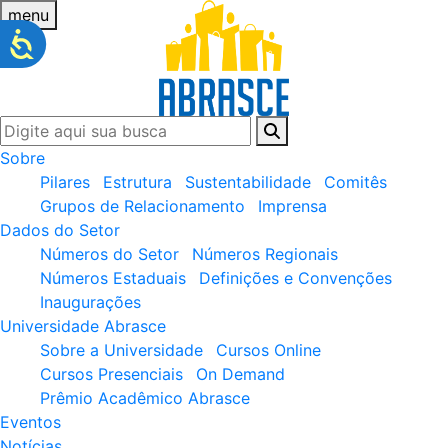
menu
Sobre
Pilares
Estrutura
Sustentabilidade
Comitês
Grupos de Relacionamento
Imprensa
Dados do Setor
Números do Setor
Números Regionais
Números Estaduais
Definições e Convenções
Inaugurações
Universidade Abrasce
Sobre a Universidade
Cursos Online
Cursos Presenciais
On Demand
Prêmio Acadêmico Abrasce
Eventos
Notícias