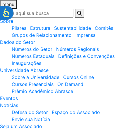
menu
Sobre
Pilares
Estrutura
Sustentabilidade
Comitês
Grupos de Relacionamento
Imprensa
Dados do Setor
Números do Setor
Números Regionais
Números Estaduais
Definições e Convenções
Inaugurações
Universidade Abrasce
Sobre a Universidade
Cursos Online
Cursos Presenciais
On Demand
Prêmio Acadêmico Abrasce
Eventos
Notícias
Defesa do Setor
Espaço do Associado
Envie sua Notícia
Seja um Associado