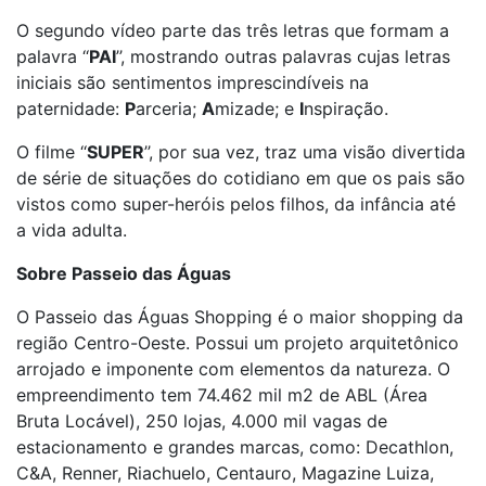
O segundo vídeo parte das três letras que formam a
palavra ‘‘
PAI
’’, mostrando outras palavras cujas letras
iniciais são sentimentos imprescindíveis na
paternidade:
P
arceria;
A
mizade; e
I
nspiração.
O filme ‘‘
SUPER
’’, por sua vez, traz uma visão divertida
de série de situações do cotidiano em que os pais são
vistos como super-heróis pelos filhos, da infância até
a vida adulta.
Sobre Passeio das Águas
O Passeio das Águas Shopping é o maior shopping da
região Centro-Oeste. Possui um projeto arquitetônico
arrojado e imponente com elementos da natureza. O
empreendimento tem 74.462 mil m2 de ABL (Área
Bruta Locável), 250 lojas, 4.000 mil vagas de
estacionamento e grandes marcas, como: Decathlon,
C&A, Renner, Riachuelo, Centauro, Magazine Luiza,