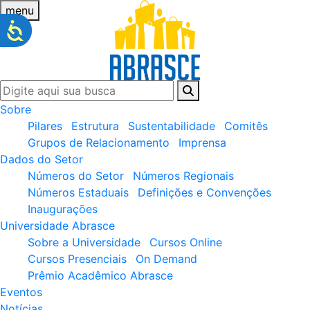
menu
Sobre
Pilares
Estrutura
Sustentabilidade
Comitês
Grupos de Relacionamento
Imprensa
Dados do Setor
Números do Setor
Números Regionais
Números Estaduais
Definições e Convenções
Inaugurações
Universidade Abrasce
Sobre a Universidade
Cursos Online
Cursos Presenciais
On Demand
Prêmio Acadêmico Abrasce
Eventos
Notícias