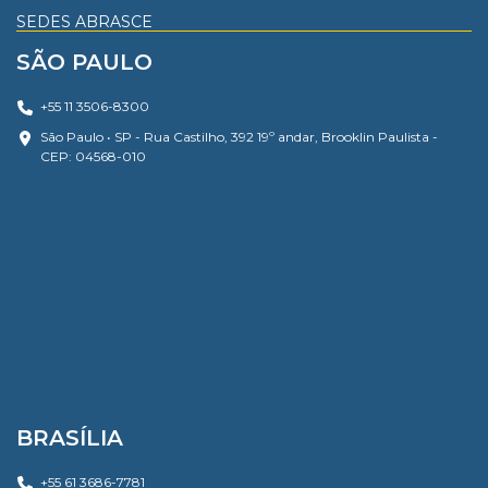
SEDES ABRASCE
SÃO PAULO
+55 11 3506-8300
São Paulo • SP - Rua Castilho, 392 19º andar, Brooklin Paulista -
CEP: 04568-010
BRASÍLIA
+55 61 3686-7781