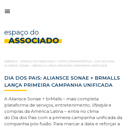
espaço do
ASSOCIADO
ABRASCE
>
ESPAÇO DO ASSOCIADO
>
DATA COMEMORATIVA
>
DIA DOS PAIS:
ALIANSCE SONAE + BRMALLS LANÇA PRIMEIRA CAMPANHA UNIFICADA
DIA DOS PAIS: ALIANSCE SONAE + BRMALLS
LANÇA PRIMEIRA CAMPANHA UNIFICADA
A Aliansce Sonae + brMalls – mais completa
plataforma de serviços, entretenimento,
lifestyle
e
compras da América Latina – entra no clima
do Dia dos Pais com a primeira campanha unificada da
companhia pós-fusão. Para marcar a data e reforçar a