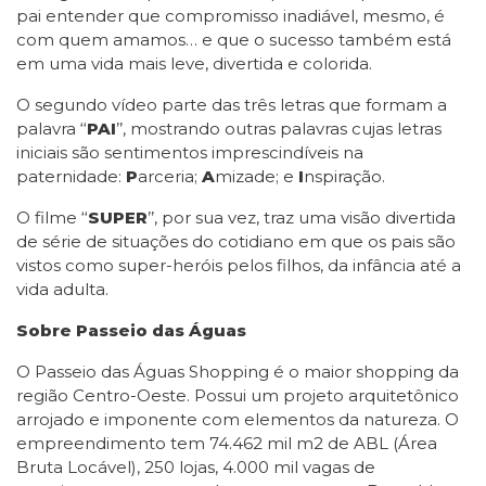
pai entender que compromisso inadiável, mesmo, é
com quem amamos… e que o sucesso também está
em uma vida mais leve, divertida e colorida.
O segundo vídeo parte das três letras que formam a
palavra ‘‘
PAI
’’, mostrando outras palavras cujas letras
iniciais são sentimentos imprescindíveis na
paternidade:
P
arceria;
A
mizade; e
I
nspiração.
O filme ‘‘
SUPER
’’, por sua vez, traz uma visão divertida
de série de situações do cotidiano em que os pais são
vistos como super-heróis pelos filhos, da infância até a
vida adulta.
Sobre Passeio das Águas
O Passeio das Águas Shopping é o maior shopping da
região Centro-Oeste. Possui um projeto arquitetônico
arrojado e imponente com elementos da natureza. O
empreendimento tem 74.462 mil m2 de ABL (Área
Bruta Locável), 250 lojas, 4.000 mil vagas de