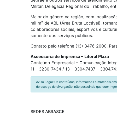
Sebrae e outros serviços de atendimento c
Militar, Delegacia Regional do Trabalho, en
Maior do gênero na região, com localização 
mil m² de ABL (Área Bruta Locável), torna
colaboradores sociais, esportivos e cultur
somente dos serviços públicos.
Contato pelo telefone (13) 3476-2000. Para
Assessoria de Imprensa – Litoral Plaza
Conteúdo Empresarial – Comunicação Inte
11 – 3230-7434 / 13 – 3304.7437 – 3304.74
Aviso Legal: Os conteúdos, informações e materiais div
do espaço de divulgação, não possuindo qualquer inger
SEDES ABRASCE