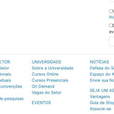
Pr
ev
ETOR
UNIVERSIDADE
NOTÍCIAS
Setor
Sobre a Universidade
Defesa do S
ionais
Cursos Online
Espaço do 
aduais
Cursos Presenciais
Envie sua No
 convenções
On Demand
SEJA UM A
Vagas do Setor
Vantagens
de pesquisas
EVENTOS
Guia de Sho
Associe-se