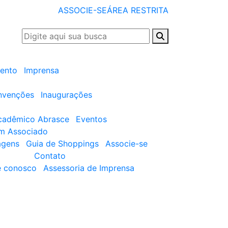
ASSOCIE-SE
ÁREA RESTRITA
ento
Imprensa
nvenções
Inaugurações
cadêmico Abrasce
Eventos
um Associado
agens
Guia de Shoppings
Associe-se
Contato
e conosco
Assessoria de Imprensa