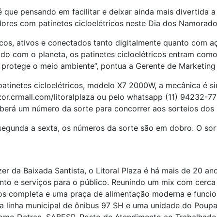
 que pensando em facilitar e deixar ainda mais divertida a
ores com patinetes cicloelétricos neste Dia dos Namorado
os, ativos e conectados tanto digitalmente quanto com aç
com o planeta, os patinetes cicloelétricos entram como u
que protege o meio ambiente”, pontua a Gerente de Marketi
patinetes cicloelétricos, modelo X7 2000W, a mecânica é 
zor.crmall.com/litoralplaza ou pelo whatsapp (11) 94232-7
eberá um número da sorte para concorrer aos sorteios dos 
egunda a sexta, os números da sorte são em dobro. O sort
er da Baixada Santista, o Litoral Plaza é há mais de 20 
nto e serviços para o público. Reunindo um mix com cerca 
ços completa e uma praça de alimentação moderna e funcion
, a linha municipal de ônibus 97 SH e uma unidade do Pou