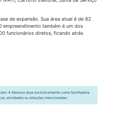
PAT), Cartório Eleitoral, Junta de Serviço
 fase de expansão. Sua área atual é de 82
ta. O empreendimento também é um dos
0 funcionários diretos, ficando atrás
icam. A Abrasce atua exclusivamente como facilitadora
ços, atividades ou atrações mencionadas.