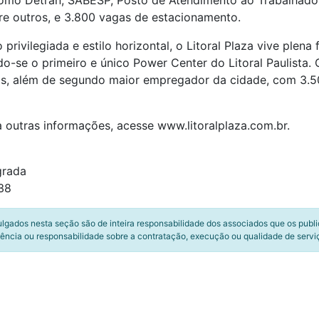
omo Detran, SABESP, Posto de Atendimento ao Trabalhador (
tre outros, e 3.800 vagas de estacionamento.
privilegiada e estilo horizontal, o Litoral Plaza vive plena
ndo-se o primeiro e único Power Center do Litoral Paulis
ais, além de segundo maior empregador da cidade, com 3.50
 outras informações, acesse www.litoralplaza.com.br.
grada
38
ulgados nesta seção são de inteira responsabilidade dos associados que os publ
ência ou responsabilidade sobre a contratação, execução ou qualidade de servi