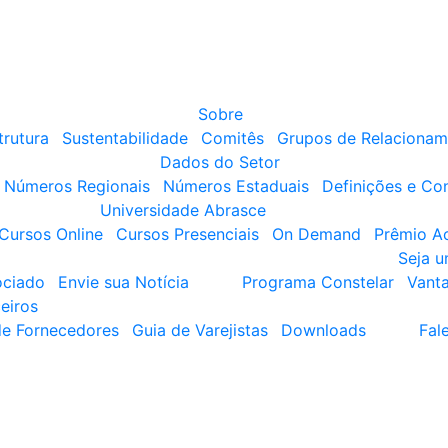
Sobre
trutura
Sustentabilidade
Comitês
Grupos de Relacionam
Dados do Setor
Números Regionais
Números Estaduais
Definições e Co
Universidade Abrasce
Cursos Online
Cursos Presenciais
On Demand
Prêmio A
Seja 
ociado
Envie sua Notícia
Programa Constelar
Vant
eiros
de Fornecedores
Guia de Varejistas
Downloads
Fal