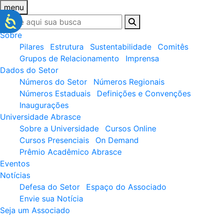
menu
Sobre
Pilares
Estrutura
Sustentabilidade
Comitês
Grupos de Relacionamento
Imprensa
Dados do Setor
Números do Setor
Números Regionais
Números Estaduais
Definições e Convenções
Inaugurações
Universidade Abrasce
Sobre a Universidade
Cursos Online
Cursos Presenciais
On Demand
Prêmio Acadêmico Abrasce
Eventos
Notícias
Defesa do Setor
Espaço do Associado
Envie sua Notícia
Seja um Associado