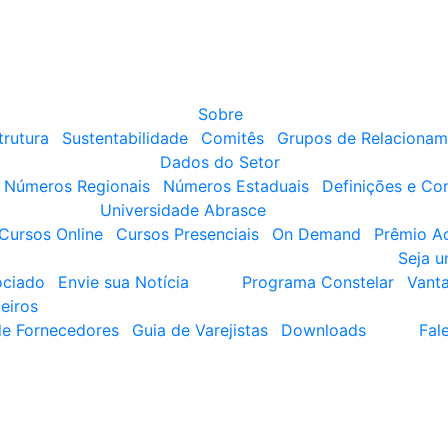
Sobre
trutura
Sustentabilidade
Comitês
Grupos de Relacionam
Dados do Setor
Números Regionais
Números Estaduais
Definições e Co
Universidade Abrasce
Cursos Online
Cursos Presenciais
On Demand
Prêmio A
Seja 
ociado
Envie sua Notícia
Programa Constelar
Vant
eiros
de Fornecedores
Guia de Varejistas
Downloads
Fal