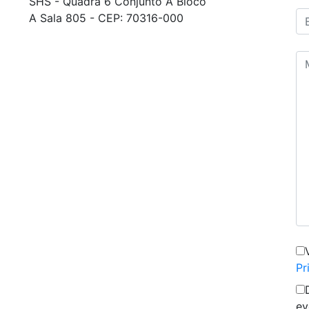
SHS - Quadra 6 Conjunto A Bloco
A Sala 805 - CEP: 70316-000
Pr
ev