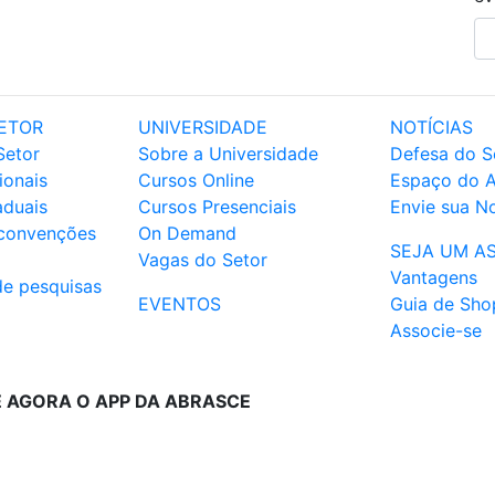
ETOR
UNIVERSIDADE
NOTÍCIAS
Setor
Sobre a Universidade
Defesa do S
ionais
Cursos Online
Espaço do 
aduais
Cursos Presenciais
Envie sua No
 convenções
On Demand
SEJA UM A
Vagas do Setor
Vantagens
de pesquisas
EVENTOS
Guia de Sho
Associe-se
E AGORA O APP DA ABRASCE