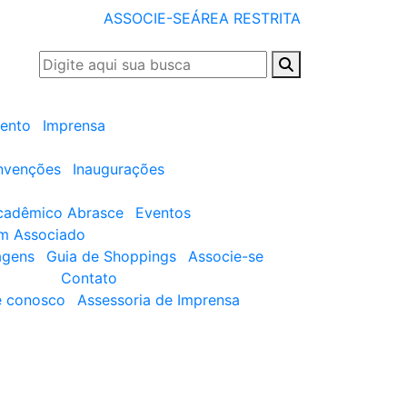
ASSOCIE-SE
ÁREA RESTRITA
ento
Imprensa
nvenções
Inaugurações
cadêmico Abrasce
Eventos
um Associado
agens
Guia de Shoppings
Associe-se
Contato
e conosco
Assessoria de Imprensa