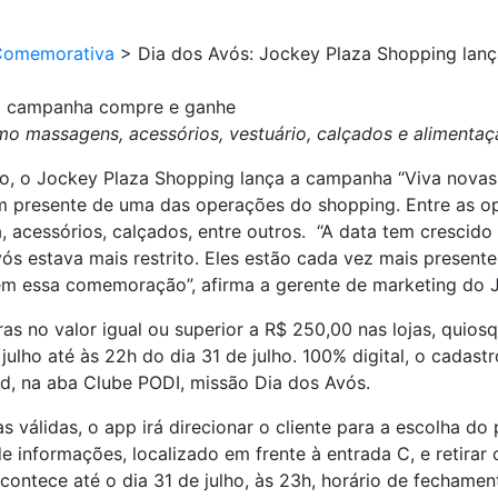
Comemorativa
>
Dia dos Avós: Jockey Plaza Shopping la
ça campanha compre e ganhe
como massagens, acessórios, vestuário, calçados e alimenta
o, o Jockey Plaza Shopping lança a campanha “Viva novas 
 presente de uma das operações do shopping. Entre as o
, acessórios, calçados, entre outros. “A data tem crescido
ós estava mais restrito. Eles estão cada vez mais presente
 essa comemoração”, afirma a gerente de marketing do Jo
s no valor igual ou superior a R$ 250,00 nas lojas, quios
ulho até às 22h do dia 31 de julho. 100% digital, o cadast
id, na aba Clube PODI, missão Dia dos Avós.
válidas, o app irá direcionar o cliente para a escolha d
e informações, localizado em frente à entrada C, e retirar
acontece até o dia 31 de julho, às 23h, horário de fechame