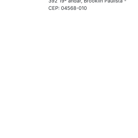
392 19º andar, Brooklin Paulista -
CEP: 04568-010