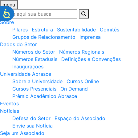
menu
Sobre
Pilares
Estrutura
Sustentabilidade
Comitês
Grupos de Relacionamento
Imprensa
Dados do Setor
Números do Setor
Números Regionais
Números Estaduais
Definições e Convenções
Inaugurações
Universidade Abrasce
Sobre a Universidade
Cursos Online
Cursos Presenciais
On Demand
Prêmio Acadêmico Abrasce
Eventos
Notícias
Defesa do Setor
Espaço do Associado
Envie sua Notícia
Seja um Associado