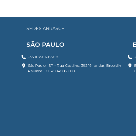
SEDES ABRASCE
SÃO PAULO
+55 11 3506-8300
+
São Paulo • SP - Rua Castilho, 392 19º andar, Brooklin
B
Paulista - CEP: 04568-010