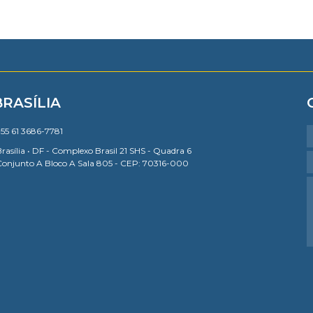
BRASÍLIA
55 61 3686-7781
rasília • DF - Complexo Brasil 21 SHS - Quadra 6
Conjunto A Bloco A Sala 805 - CEP: 70316-000