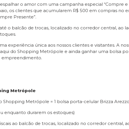
ai espalhar o amor com uma campanha especial “Compre e
de maio, os clientes que acumularem R$ 500 em compras n
empre Presente”.
s até o balcão de trocas, localizado no corredor central, ao l
toques.
a experiência única aos nossos clientes e visitantes. A 
as aqui do Shopping Metrópole e ainda ganhar uma bolsa por
do empreendimento.
ping Metrópole
o Shopping Metrópole =
1 bolsa porta-celular Brizza Arezz
ou enquanto durarem os estoques)
 fiscais ao balcão de trocas, localizado
no corredor central, a