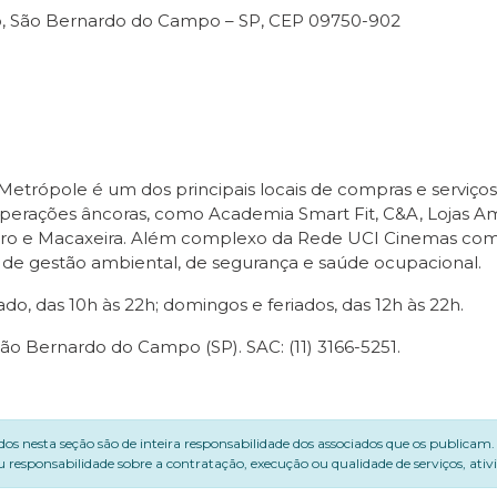
ro, São Bernardo do Campo – SP, CEP 09750-902
 Metrópole é um dos principais locais de compras e servi
 operações âncoras, como Academia Smart Fit, C&A, Lojas Am
dero e Macaxeira. Além complexo da Rede UCI Cinemas com
 de gestão ambiental, de segurança e saúde ocupacional.
o, das 10h às 22h; domingos e feriados, das 12h às 22h.
ão Bernardo do Campo (SP). SAC: (11) 3166-5251.
dos nesta seção são de inteira responsabilidade dos associados que os publicam
 responsabilidade sobre a contratação, execução ou qualidade de serviços, ati