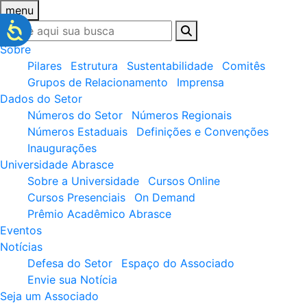
menu
Sobre
Pilares
Estrutura
Sustentabilidade
Comitês
Grupos de Relacionamento
Imprensa
Dados do Setor
Números do Setor
Números Regionais
Números Estaduais
Definições e Convenções
Inaugurações
Universidade Abrasce
Sobre a Universidade
Cursos Online
Cursos Presenciais
On Demand
Prêmio Acadêmico Abrasce
Eventos
Notícias
Defesa do Setor
Espaço do Associado
Envie sua Notícia
Seja um Associado