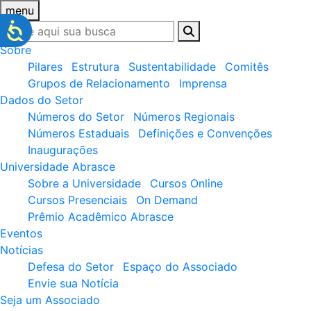
menu
Sobre
Pilares
Estrutura
Sustentabilidade
Comitês
Grupos de Relacionamento
Imprensa
Dados do Setor
Números do Setor
Números Regionais
Números Estaduais
Definições e Convenções
Inaugurações
Universidade Abrasce
Sobre a Universidade
Cursos Online
Cursos Presenciais
On Demand
Prêmio Acadêmico Abrasce
Eventos
Notícias
Defesa do Setor
Espaço do Associado
Envie sua Notícia
Seja um Associado