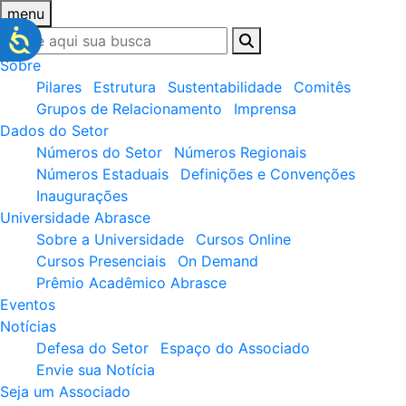
menu
Sobre
Pilares
Estrutura
Sustentabilidade
Comitês
Grupos de Relacionamento
Imprensa
Dados do Setor
Números do Setor
Números Regionais
Números Estaduais
Definições e Convenções
Inaugurações
Universidade Abrasce
Sobre a Universidade
Cursos Online
Cursos Presenciais
On Demand
Prêmio Acadêmico Abrasce
Eventos
Notícias
Defesa do Setor
Espaço do Associado
Envie sua Notícia
Seja um Associado