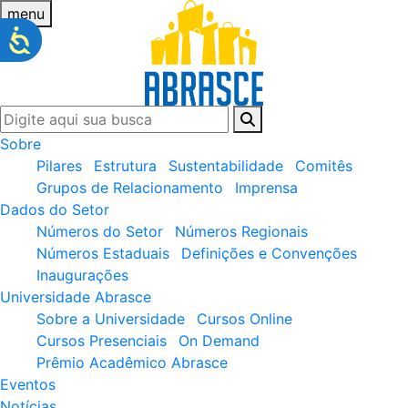
menu
Sobre
Pilares
Estrutura
Sustentabilidade
Comitês
Grupos de Relacionamento
Imprensa
Dados do Setor
Números do Setor
Números Regionais
Números Estaduais
Definições e Convenções
Inaugurações
Universidade Abrasce
Sobre a Universidade
Cursos Online
Cursos Presenciais
On Demand
Prêmio Acadêmico Abrasce
Eventos
Notícias