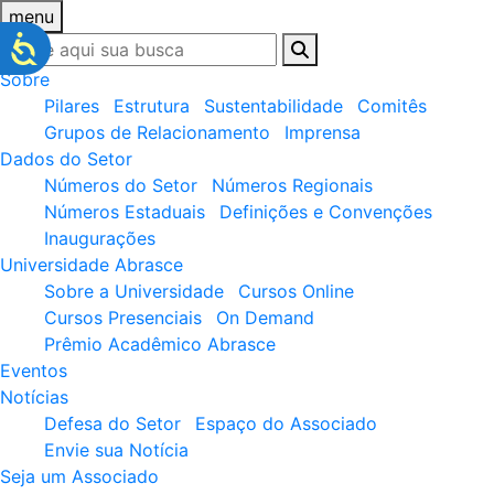
menu
Sobre
Pilares
Estrutura
Sustentabilidade
Comitês
Grupos de Relacionamento
Imprensa
Dados do Setor
Números do Setor
Números Regionais
Números Estaduais
Definições e Convenções
Inaugurações
Universidade Abrasce
Sobre a Universidade
Cursos Online
Cursos Presenciais
On Demand
Prêmio Acadêmico Abrasce
Eventos
Notícias
Defesa do Setor
Espaço do Associado
Envie sua Notícia
Seja um Associado