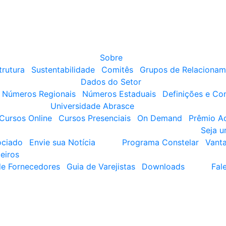
Sobre
trutura
Sustentabilidade
Comitês
Grupos de Relacionam
Dados do Setor
Números Regionais
Números Estaduais
Definições e Co
Universidade Abrasce
Cursos Online
Cursos Presenciais
On Demand
Prêmio A
Seja 
ociado
Envie sua Notícia
Programa Constelar
Vant
eiros
de Fornecedores
Guia de Varejistas
Downloads
Fal