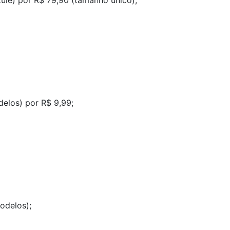
tule) por R$ 79,90 (tamanho único);
delos) por R$ 9,99;
odelos);