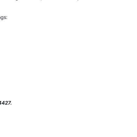
gs:
4427.