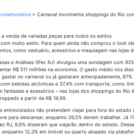
Comemorativa
>
Carnaval movimenta shoppings do Rio com
a venda de variadas peças para todos os estilos
com muito estilo. Para quem ainda não comprou o look ideal
tos, como vestuário, acessórios e maquiagem nas lojas d
quisas e Análises (IFec RJ) divulgou uma sondagem com 92
ntar R$ 511 milhões na economia. O gasto médio nos dias 
 gastar no carnaval ou já gastaram antecipadamente, 87% 
com bebidas alcóolicas e 37,4% com transporte, como ônibu
fantasias e acessórios – nas lojas dos shoppings do Rio 
croppeds a partir de R$ 19,99.
 entrevistados não pretendem viajar para fora do estado 
livre para descansar, enquanto 26,5% devem trabalhar. Já 
IFec RJ, 9,6% disseram que viajarão dentro do estado. Des
o, enquanto 12,3% em imóvel ou quarto alugado via platafo