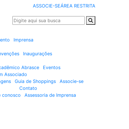
ASSOCIE-SE
ÁREA RESTRITA
ento
Imprensa
nvenções
Inaugurações
cadêmico Abrasce
Eventos
um Associado
agens
Guia de Shoppings
Associe-se
Contato
e conosco
Assessoria de Imprensa