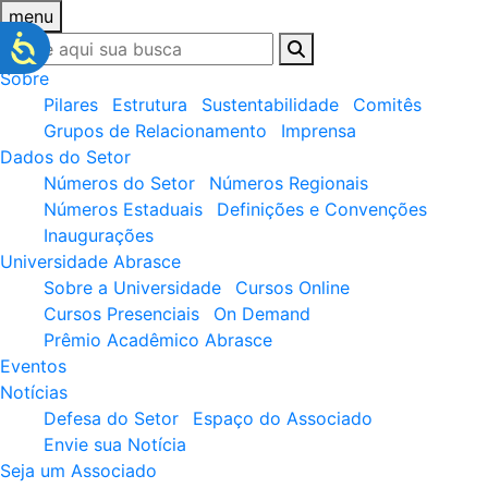
menu
Sobre
Pilares
Estrutura
Sustentabilidade
Comitês
Grupos de Relacionamento
Imprensa
Dados do Setor
Números do Setor
Números Regionais
Números Estaduais
Definições e Convenções
Inaugurações
Universidade Abrasce
Sobre a Universidade
Cursos Online
Cursos Presenciais
On Demand
Prêmio Acadêmico Abrasce
Eventos
Notícias
Defesa do Setor
Espaço do Associado
Envie sua Notícia
Seja um Associado