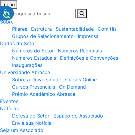
menu
Sobre
Pilares
Estrutura
Sustentabilidade
Comitês
Grupos de Relacionamento
Imprensa
Dados do Setor
Números do Setor
Números Regionais
Números Estaduais
Definições e Convenções
Inaugurações
Universidade Abrasce
Sobre a Universidade
Cursos Online
Cursos Presenciais
On Demand
Prêmio Acadêmico Abrasce
Eventos
Notícias
Defesa do Setor
Espaço do Associado
Envie sua Notícia
Seja um Associado