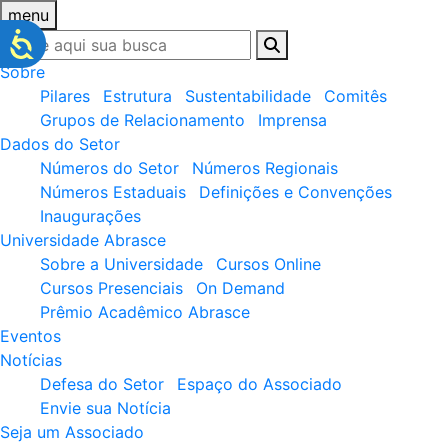
menu
Sobre
Pilares
Estrutura
Sustentabilidade
Comitês
Grupos de Relacionamento
Imprensa
Dados do Setor
Números do Setor
Números Regionais
Números Estaduais
Definições e Convenções
Inaugurações
Universidade Abrasce
Sobre a Universidade
Cursos Online
Cursos Presenciais
On Demand
Prêmio Acadêmico Abrasce
Eventos
Notícias
Defesa do Setor
Espaço do Associado
Envie sua Notícia
Seja um Associado