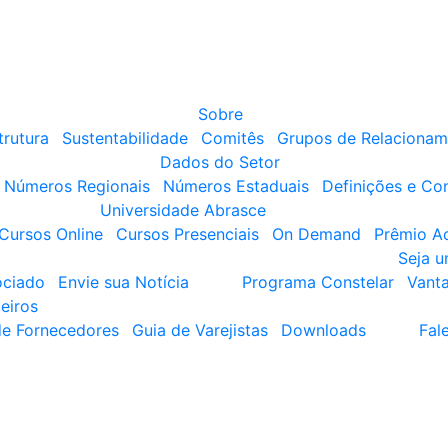
Sobre
trutura
Sustentabilidade
Comitês
Grupos de Relacionam
Dados do Setor
Números Regionais
Números Estaduais
Definições e Co
Universidade Abrasce
Cursos Online
Cursos Presenciais
On Demand
Prêmio A
Seja 
ociado
Envie sua Notícia
Programa Constelar
Vant
eiros
de Fornecedores
Guia de Varejistas
Downloads
Fal