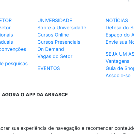
ETOR
UNIVERSIDADE
NOTÍCIAS
Setor
Sobre a Universidade
Defesa do S
ionais
Cursos Online
Espaço do 
aduais
Cursos Presenciais
Envie sua No
 convenções
On Demand
SEJA UM A
Vagas do Setor
Vantagens
de pesquisas
EVENTOS
Guia de Sho
Associe-se
E AGORA O APP DA ABRASCE
lhorar sua experiência de navegação e recomendar conteúd