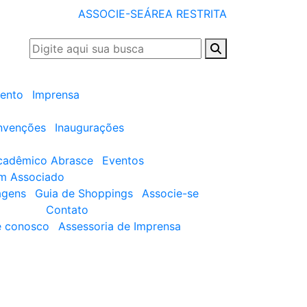
ASSOCIE-SE
ÁREA RESTRITA
ento
Imprensa
nvenções
Inaugurações
cadêmico Abrasce
Eventos
um Associado
agens
Guia de Shoppings
Associe-se
Contato
e conosco
Assessoria de Imprensa