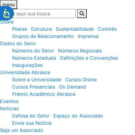
menu
Sobre
Pilares
Estrutura
Sustentabilidade
Comitês
Grupos de Relacionamento
Imprensa
Dados do Setor
Números do Setor
Números Regionais
Números Estaduais
Definições e Convenções
Inaugurações
Universidade Abrasce
Sobre a Universidade
Cursos Online
Cursos Presenciais
On Demand
Prêmio Acadêmico Abrasce
Eventos
Notícias
Defesa do Setor
Espaço do Associado
Envie sua Notícia
Seja um Associado