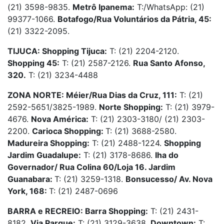
(21) 3598-9835.
Metrô Ipanema:
T:/WhatsApp: (21)
99377-1066.
Botafogo/Rua Voluntários da Pátria, 45:
(21) 3322-2095.
TIJUCA: Shopping Tijuca:
T: (21) 2204-2120.
Shopping 45:
T: (21) 2587-2126.
Rua Santo Afonso,
320.
T: (21) 3234-4488
ZONA NORTE: Méier/Rua Dias da Cruz, 111:
T: (21)
2592-5651/3825-1989.
Norte Shopping:
T: (21) 3979-
4676.
Nova América:
T: (21) 2303-3180/ (21) 2303-
2200.
Carioca Shopping:
T: (21) 3688-2580.
Madureira Shopping:
T: (21) 2488-1224.
Shopping
Jardim Guadalupe:
T: (21) 3178-8686.
Iha do
Governador/ Rua Colina 60/Loja 16. Jardim
Guanabara:
T: (21) 3259-1318.
Bonsucesso/ Av. Nova
York, 168:
T: (21) 2487-0696
BARRA e RECREIO: Barra Shopping:
T: (21) 2431-
8182.
Via Parque:
T: (21) 3129-3638.
Downtown:
T: