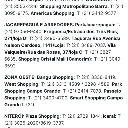
(21) 3553-2316.
Shopping Metropolitano Barra:
T: (21)
3095-9175.
Américas Shopping
: T: (21) 2442-9577.
JACAREPAGUÁ E ARREDORES: ParkJacarepaguá:
T:
(21) 97056-9440.
Freguesia/Estrada dos Três Rios,
271/loja D:
T: (21) 3490-6589.
Taquara/ Rua Avenida
Nelson Cardoso, 1141/Loja:
T: (21) 3489-7037.
Vila
Valqueire/Rua das Rosas, 37/loja C:
T: (21) 3827-
6635.
Shopping Cristal Mall (Camorim):
T: (21) 3040-
3592
ZONA OESTE: Bangu Shopping:
T: (21) 3336-8419.
West Shopping:
T: (21) 3313-4589 / 3298-4589.
Park
Shopping Campo Grande
: T: (21) 2414-7078.
Passeio
Shopping:
T: (21) 3490-4700.
Smart Shopping Campo
Grande
T: (21)
NITERÓI: Plaza Shopping:
T: (21) 2729-1844.
Icaraí:
T:
(21) 3025-2020/3619-3737.