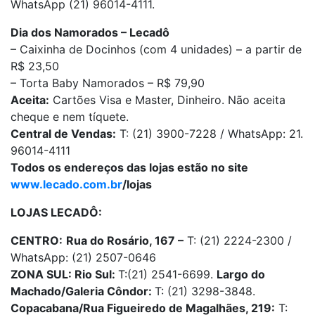
WhatsApp (21) 96014-4111.
Dia dos Namorados – Lecadô
– Caixinha de Docinhos (com 4 unidades) – a partir de
R$ 23,50
– Torta Baby Namorados – R$ 79,90
Aceita:
Cartões Visa e Master, Dinheiro. Não aceita
cheque e nem tíquete.
Central de Vendas:
T: (21) 3900-7228 / WhatsApp: 21.
96014-4111
Todos os endereços das lojas estão no site
www.lecado.com.br
/lojas
LOJAS LECADÔ:
CENTRO:
Rua do Rosário, 167 –
T: (21) 2224-2300 /
WhatsApp: (21) 2507-0646
ZONA SUL: Rio Sul:
T:(21) 2541-6699.
Largo do
Machado/Galeria Côndor:
T: (21) 3298-3848.
Copacabana/Rua Figueiredo de Magalhães, 219:
T: