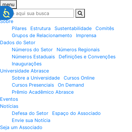
menu
Sobre
Pilares
Estrutura
Sustentabilidade
Comitês
Grupos de Relacionamento
Imprensa
Dados do Setor
Números do Setor
Números Regionais
Números Estaduais
Definições e Convenções
Inaugurações
Universidade Abrasce
Sobre a Universidade
Cursos Online
Cursos Presenciais
On Demand
Prêmio Acadêmico Abrasce
Eventos
Notícias
Defesa do Setor
Espaço do Associado
Envie sua Notícia
Seja um Associado