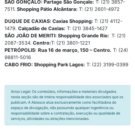
SÃO GONÇALO: Partage São Gonçalo:
T: (21) 3857-
7511.
Shopping Pátio Alcântara:
T: (21) 2601-4972
DUQUE DE CAXIAS: Caxias Shopping:
T: (21) 4112-
1479.
Calçadão de Caxias:
T: (21) 3845-1427
SÃO JOÃO DE MERITI: Shopping Grande Rio:
T: (21)
2087-3534.
Centro:
T: (21) 3801-1221
PETRÓPOLIS:
Rua 16 de março, 150 – Centro.
T: (24)
98811-5016
CABO FRIO: Shopping Park Lagos:
T: (22) 3199-0399
Aviso Legal: Os conteúdos, informações e materiais divulgados
nesta seção são de inteira responsabilidade dos associados que os
publicam. A Abrasce atua exclusivamente como facilitadora do
espaço de divulgação, não possuindo qualquer ingerência ou
responsabilidade sobre a contratação, execução ou qualidade de
serviços, atividades ou atrações mencionadas.