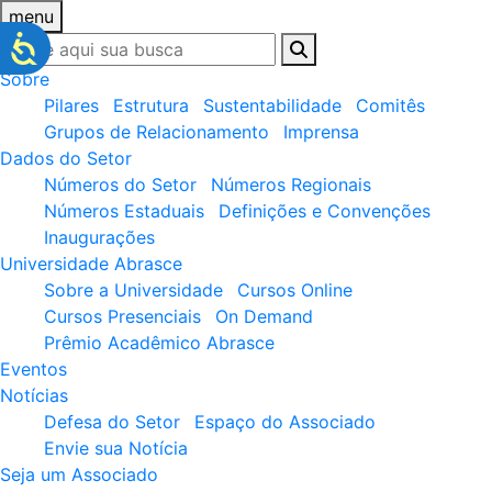
menu
Sobre
Pilares
Estrutura
Sustentabilidade
Comitês
Grupos de Relacionamento
Imprensa
Dados do Setor
Números do Setor
Números Regionais
Números Estaduais
Definições e Convenções
Inaugurações
Universidade Abrasce
Sobre a Universidade
Cursos Online
Cursos Presenciais
On Demand
Prêmio Acadêmico Abrasce
Eventos
Notícias
Defesa do Setor
Espaço do Associado
Envie sua Notícia
Seja um Associado