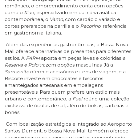
romântico, o empreendimento conta com opções
como o
Xia
n, especializado em culinária asiática
contemporânea, o
Vamo
, com cardápio variado e
cortes prerarados na parrilla e o
Pecorino
, referência
em gastronomia italiana.
Além das experiências gastronômicas, o Bossa Nova
Mall oferece alternativas de presentes para diferentes
estilos. A
FARM
aposta em peças leves e coloridas
e
Reserva e Polo
trazem opções masculinas. Já a
Samsonite
oferece acessórios e itens de viagem, e a
Biscoitê investe em chocolates e biscoitos
amanteigados artesanais em embalagens
presenteáveis. Para quem prefere um estilo mais
urbano e contemporâneo, a
Fuel
reúne uma coleção
exclusiva de óculos de sol, além de bolsas, carteiras e
bonés.
Com localização estratégica e integrado ao Aeroporto
Santos Dumont, o Bossa Nova Mall também oferece
conveniência para cariocas e turistas, concentrando