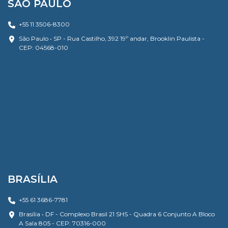
SÃO PAULO
+55 11 3506-8300
São Paulo • SP - Rua Castilho, 392 19º andar, Brooklin Paulista -
CEP: 04568-010
BRASÍLIA
+55 61 3686-7781
Brasília • DF - Complexo Brasil 21 SHS - Quadra 6 Conjunto A Bloco
A Sala 805 - CEP: 70316-000