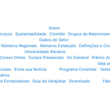
Sobre
trutura
Sustentabilidade
Comitês
Grupos de Relacionam
Dados do Setor
Números Regionais
Números Estaduais
Definições e Co
Universidade Abrasce
Cursos Online
Cursos Presenciais
On Demand
Prêmio A
Seja 
ociado
Envie sua Notícia
Programa Constelar
Vant
eiros
de Fornecedores
Guia de Varejistas
Downloads
Fal