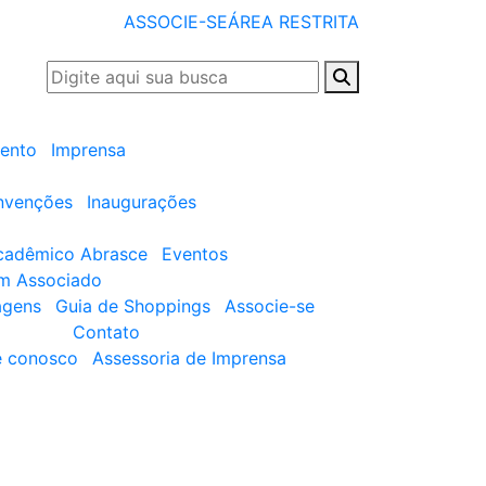
ASSOCIE-SE
ÁREA RESTRITA
ento
Imprensa
nvenções
Inaugurações
cadêmico Abrasce
Eventos
um Associado
agens
Guia de Shoppings
Associe-se
Contato
e conosco
Assessoria de Imprensa