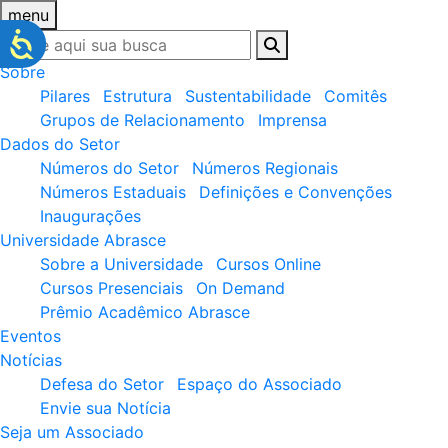
menu
Sobre
Pilares
Estrutura
Sustentabilidade
Comitês
Grupos de Relacionamento
Imprensa
Dados do Setor
Números do Setor
Números Regionais
Números Estaduais
Definições e Convenções
Inaugurações
Universidade Abrasce
Sobre a Universidade
Cursos Online
Cursos Presenciais
On Demand
Prêmio Acadêmico Abrasce
Eventos
Notícias
Defesa do Setor
Espaço do Associado
Envie sua Notícia
Seja um Associado