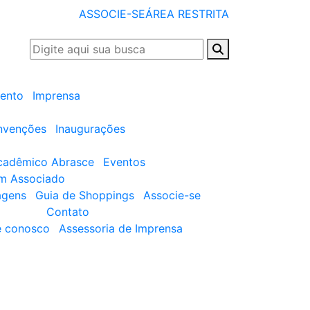
ASSOCIE-SE
ÁREA RESTRITA
ento
Imprensa
nvenções
Inaugurações
cadêmico Abrasce
Eventos
um Associado
agens
Guia de Shoppings
Associe-se
Contato
e conosco
Assessoria de Imprensa