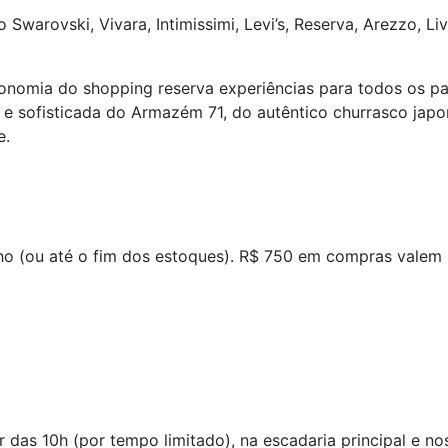
rovski, Vivara, Intimissimi, Levi’s, Reserva, Arezzo, Li
onomia do shopping reserva experiências para todos os pa
na e sofisticada do Armazém 71, do autêntico churrasco japo
e.
ho (ou até o fim dos estoques). R$ 750 em compras valem 
ir das 10h (por tempo limitado), na escadaria principal e n