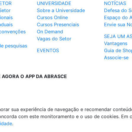
ETOR
UNIVERSIDADE
NOTÍCIAS
Setor
Sobre a Universidade
Defesa do S
ionais
Cursos Online
Espaço do 
aduais
Cursos Presenciais
Envie sua No
 convenções
On Demand
SEJA UM A
Vagas do Setor
Vantagens
de pesquisas
EVENTOS
Guia de Sho
Associe-se
E AGORA O APP DA ABRASCE
lhorar sua experiência de navegação e recomendar conteúd
 concorda com este monitoramento e o uso de cookies. Em 
cidade
.