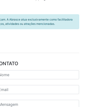
icam. A Abrasce atua exclusivamente como facilitadora
ços, atividades ou atrações mencionadas.
ONTATO