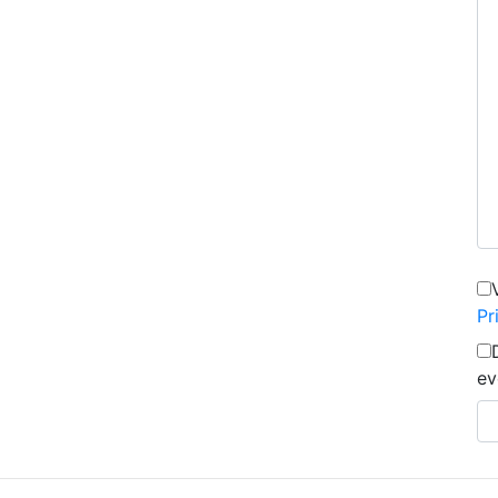
Pr
ev