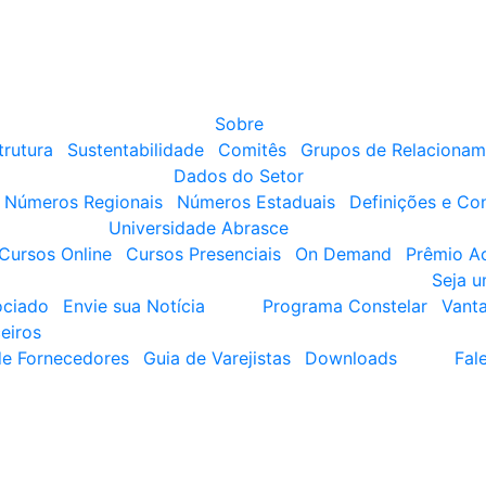
Sobre
trutura
Sustentabilidade
Comitês
Grupos de Relacionam
Dados do Setor
Números Regionais
Números Estaduais
Definições e Co
Universidade Abrasce
Cursos Online
Cursos Presenciais
On Demand
Prêmio A
Seja 
ociado
Envie sua Notícia
Programa Constelar
Vant
eiros
de Fornecedores
Guia de Varejistas
Downloads
Fal