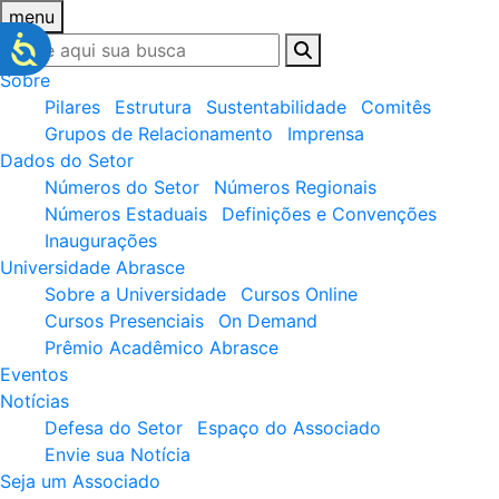
menu
Sobre
Pilares
Estrutura
Sustentabilidade
Comitês
Grupos de Relacionamento
Imprensa
Dados do Setor
Números do Setor
Números Regionais
Números Estaduais
Definições e Convenções
Inaugurações
Universidade Abrasce
Sobre a Universidade
Cursos Online
Cursos Presenciais
On Demand
Prêmio Acadêmico Abrasce
Eventos
Notícias
Defesa do Setor
Espaço do Associado
Envie sua Notícia
Seja um Associado