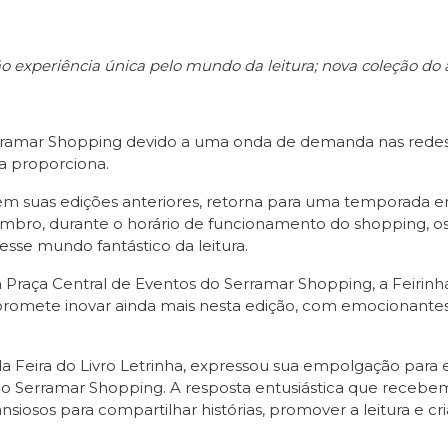
rão experiência única pelo mundo da leitura; nova coleção d
 Serramar Shopping devido a uma onda de demanda nas red
la proporciona.
s em suas edições anteriores, retorna para uma temporada
etembro, durante o horário de funcionamento do shopping, 
sse mundo fantástico da leitura.
raça Central de Eventos do Serramar Shopping, a Feirinha 
 promete inovar ainda mais nesta edição, com emocionantes
 Feira do Livro Letrinha, expressou sua empolgação para 
a ao Serramar Shopping. A resposta entusiástica que recebem
nsiosos para compartilhar histórias, promover a leitura e c