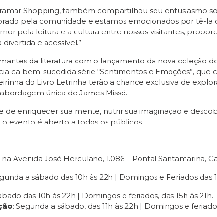
rramar Shopping, também compartilhou seu entusiasmo sobre
adorado pela comunidade e estamos emocionados por tê-la
amor pela leitura e a cultura entre nossos visitantes, prop
ivertida e acessível.”
mantes da literatura com o lançamento da nova coleção do 
cia da bem-sucedida série “Sentimentos e Emoções”, que c
eirinha do Livro Letrinha terão a chance exclusiva de expl
 abordagem única de James Missé.
e de enriquecer sua mente, nutrir sua imaginação e descob
 o evento é aberto a todos os públicos.
 na Avenida José Herculano, 1.086 – Pontal Santamarina, C
gunda a sábado das 10h às 22h | Domingos e Feriados das 1
ábado das 10h às 22h | Domingos e feriados, das 15h às 21h.
ção
: Segunda a sábado, das 11h às 22h | Domingos e feriados