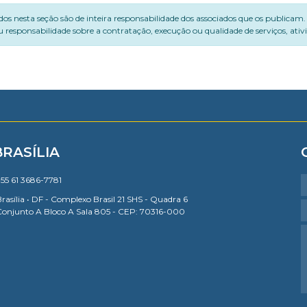
dos nesta seção são de inteira responsabilidade dos associados que os publicam
 responsabilidade sobre a contratação, execução ou qualidade de serviços, ati
BRASÍLIA
55 61 3686-7781
rasília • DF - Complexo Brasil 21 SHS - Quadra 6
Conjunto A Bloco A Sala 805 - CEP: 70316-000