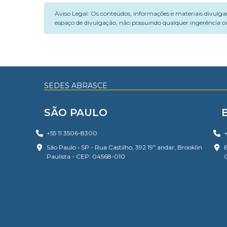
Aviso Legal: Os conteúdos, informações e materiais divulga
espaço de divulgação, não possuindo qualquer ingerência ou
SEDES ABRASCE
SÃO PAULO
+55 11 3506-8300
+
São Paulo • SP - Rua Castilho, 392 19º andar, Brooklin
B
Paulista - CEP: 04568-010