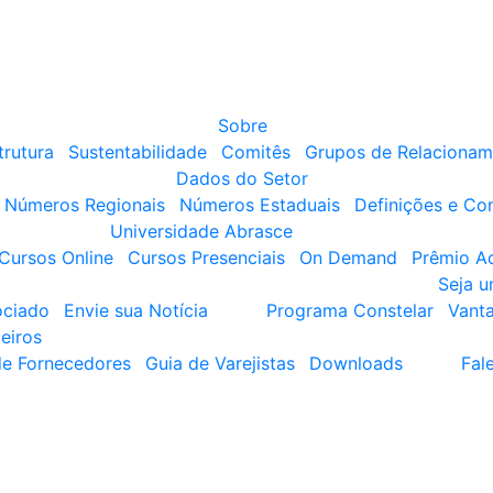
Sobre
trutura
Sustentabilidade
Comitês
Grupos de Relacionam
Dados do Setor
Números Regionais
Números Estaduais
Definições e Co
Universidade Abrasce
Cursos Online
Cursos Presenciais
On Demand
Prêmio A
Seja 
ociado
Envie sua Notícia
Programa Constelar
Vant
eiros
de Fornecedores
Guia de Varejistas
Downloads
Fal