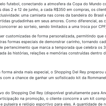
pelo futebol, conectando a atmosfera da Copa do Mundo co
os dias 2 e 12 de junho, a cada R$350 em compras, os client
lusividade: uma camiseta nas cores da bandeira do Brasil e
tidas grudadinhas em seus amores. Como diferencial, as c
correr ao sorteio, sendo limitados a uma troca por CPF, s
r customizadas de forma personalizada, permitindo que os
utras formas especiais de demonstrar carinho, tornando cad
e pertencimento que marca a temporada que celebra os 35
da às histórias, relações e memórias construídas dentro
forma ainda mais especial, o Shopping Del Rey preparou u
s com a chance de ganhar um sofisticado kit da Rommanel,
tivo do Shopping Del Rey (disponível gratuitamente para An
rticipação na promoção, o cliente concorre a um kit comple
s e pulseira e relógio esportivo para eles. A quantidade de 