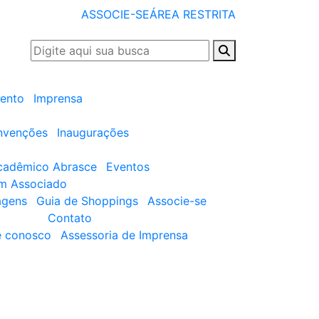
ASSOCIE-SE
ÁREA RESTRITA
ento
Imprensa
nvenções
Inaugurações
cadêmico Abrasce
Eventos
um Associado
agens
Guia de Shoppings
Associe-se
Contato
e conosco
Assessoria de Imprensa