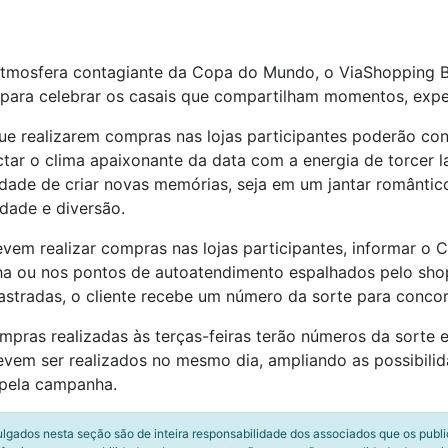
atmosfera contagiante da Copa do Mundo, o ViaShopping B
da para celebrar os casais que compartilham momentos, exp
s que realizarem compras nas lojas participantes poderão c
tar o clima apaixonante da data com a energia de torcer 
ade de criar novas memórias, seja em um jantar românti
dade e diversão.
devem realizar compras nas lojas participantes, informar 
nha ou nos pontos de autoatendimento espalhados pelo sho
stradas, o cliente recebe um número da sorte para concor
ras realizadas às terças-feiras terão números da sorte em
evem ser realizados no mesmo dia, ampliando as possibili
 pela campanha.
ulgados nesta seção são de inteira responsabilidade dos associados que os publ