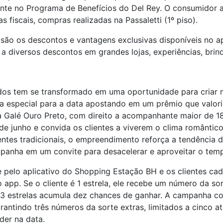
ente no Programa de Benefícios do Del Rey. O consumidor 
as fiscais, compras realizadas na Passaletti (1º piso).
ão os descontos e vantagens exclusivas disponíveis no apl
o a diversos descontos em grandes lojas, experiências, brin
ados tem se transformado em uma oportunidade para cria
 especial para a data apostando em um prêmio que valor
a Galé Ouro Preto, com direito a acompanhante maior de 
 de junho e convida os clientes a viverem o clima românti
entes tradicionais, o empreendimento reforça a tendência 
mpanha em um convite para desacelerar e aproveitar o temp
pelo aplicativo do Shopping Estação BH e os clientes ca
pp. Se o cliente é 1 estrela, ele recebe um número da sor
e 3 estrelas acumula dez chances de ganhar. A campanha co
rantindo três números da sorte extras, limitados a cinco a
der na data.