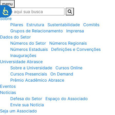
menu
Sobre
Pilares
Estrutura
Sustentabilidade
Comitês
Grupos de Relacionamento
Imprensa
Dados do Setor
Números do Setor
Números Regionais
Números Estaduais
Definições e Convenções
Inaugurações
Universidade Abrasce
Sobre a Universidade
Cursos Online
Cursos Presenciais
On Demand
Prêmio Acadêmico Abrasce
Eventos
Notícias
Defesa do Setor
Espaço do Associado
Envie sua Notícia
Seja um Associado