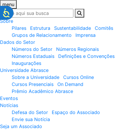
menu
Sobre
Pilares
Estrutura
Sustentabilidade
Comitês
Grupos de Relacionamento
Imprensa
Dados do Setor
Números do Setor
Números Regionais
Números Estaduais
Definições e Convenções
Inaugurações
Universidade Abrasce
Sobre a Universidade
Cursos Online
Cursos Presenciais
On Demand
Prêmio Acadêmico Abrasce
Eventos
Notícias
Defesa do Setor
Espaço do Associado
Envie sua Notícia
Seja um Associado