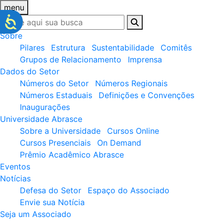
menu
Sobre
Pilares
Estrutura
Sustentabilidade
Comitês
Grupos de Relacionamento
Imprensa
Dados do Setor
Números do Setor
Números Regionais
Números Estaduais
Definições e Convenções
Inaugurações
Universidade Abrasce
Sobre a Universidade
Cursos Online
Cursos Presenciais
On Demand
Prêmio Acadêmico Abrasce
Eventos
Notícias
Defesa do Setor
Espaço do Associado
Envie sua Notícia
Seja um Associado