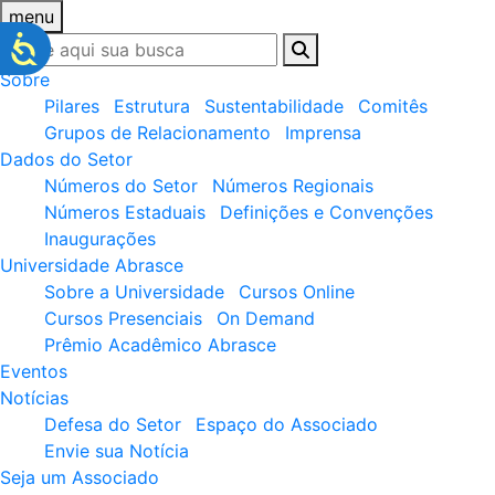
menu
Sobre
Pilares
Estrutura
Sustentabilidade
Comitês
Grupos de Relacionamento
Imprensa
Dados do Setor
Números do Setor
Números Regionais
Números Estaduais
Definições e Convenções
Inaugurações
Universidade Abrasce
Sobre a Universidade
Cursos Online
Cursos Presenciais
On Demand
Prêmio Acadêmico Abrasce
Eventos
Notícias
Defesa do Setor
Espaço do Associado
Envie sua Notícia
Seja um Associado