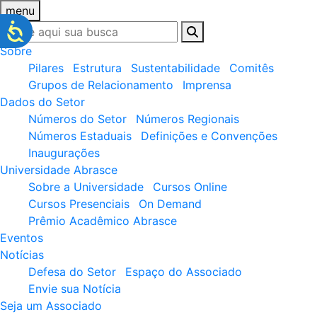
menu
Sobre
Pilares
Estrutura
Sustentabilidade
Comitês
Grupos de Relacionamento
Imprensa
Dados do Setor
Números do Setor
Números Regionais
Números Estaduais
Definições e Convenções
Inaugurações
Universidade Abrasce
Sobre a Universidade
Cursos Online
Cursos Presenciais
On Demand
Prêmio Acadêmico Abrasce
Eventos
Notícias
Defesa do Setor
Espaço do Associado
Envie sua Notícia
Seja um Associado